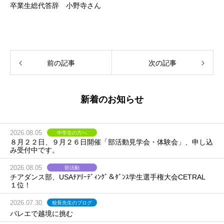
卒業生総代答辞 小野寺さん
前の記事
次の記事
新着のお知らせ
2026.08.05
中学生の方へ
８月２２日、９月２６日開催「部活動見学会・体験会」、申し込
み受付中です。
2026.08.05
部活動
チアダンス部、USAﾁｱﾘｰﾃﾞｨﾝｸﾞ＆ﾀﾞﾝｽ学生選手権大会CETRAL
１位！
2026.07.30
校長先生のブログ
バレエで越境に挑む