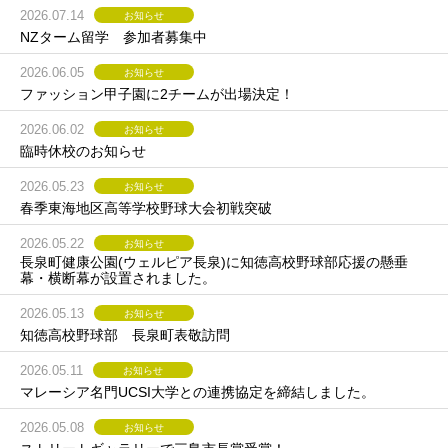
2026.07.14
お知らせ
NZターム留学 参加者募集中
2026.06.05
お知らせ
ファッション甲子園に2チームが出場決定！
2026.06.02
お知らせ
臨時休校のお知らせ
2026.05.23
お知らせ
春季東海地区高等学校野球大会初戦突破
2026.05.22
お知らせ
長泉町健康公園(ウェルピア長泉)に知徳高校野球部応援の懸垂
幕・横断幕が設置されました。
2026.05.13
お知らせ
知徳高校野球部 長泉町表敬訪問
2026.05.11
お知らせ
マレーシア名門UCSI大学との連携協定を締結しました。
2026.05.08
お知らせ