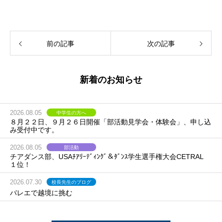
前の記事
次の記事
新着のお知らせ
2026.08.05
中学生の方へ
８月２２日、９月２６日開催「部活動見学会・体験会」、申し込
み受付中です。
2026.08.05
部活動
チアダンス部、USAﾁｱﾘｰﾃﾞｨﾝｸﾞ＆ﾀﾞﾝｽ学生選手権大会CETRAL
１位！
2026.07.30
校長先生のブログ
バレエで越境に挑む