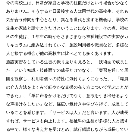
今の高校生は、日常が家庭と学校の往復だけという場合が少なく
ありません。そうすると日常接する人は同世代の高校生、それも
気が合う仲間が中心となり、異なる世代と接する機会は、学校の
先生か家族と話すときだけということになります。その点、福祉
科の生徒は、１年生の時からさまざまなら福祉施設での実習がカ
リキュラムに組み込まれていて、施設利用者や職員など、多様な
人と接する機会が他の高校生に比べとても多くあります。
施設実習をしている生徒の振り返りを見ると、「技術面で成長し
た」という知識・技能面での成長だけでなく、「実習を通して周
囲を観察し、利用者個々の特性に気付くようになった」、「職員
の介入方法をよくみて細やかな支援の在り方について学ぶことが
できた」、「単に声をかけるだけでなく、意欲を引き出せるよう
な声掛けをしたい」など、幅広い気付きや学びを得て、成長して
いることを感じます。「サービスは人」だと言います。人が成長
すれば、サービスも向上します。福祉科の生徒が多様な人と接す
る中で、様々な考え方を受けとめ、試行錯誤しながら成長してい