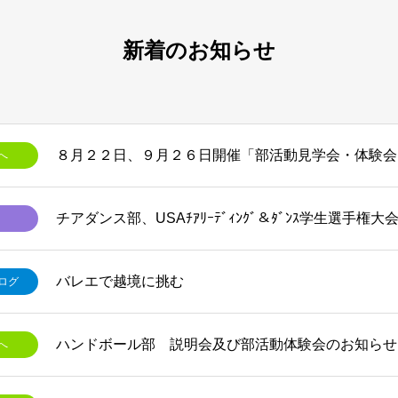
新着のお知らせ
へ
チアダンス部、USAﾁｱﾘｰﾃﾞｨﾝｸﾞ＆ﾀﾞﾝｽ学生選手権大
バレエで越境に挑む
ログ
ハンドボール部 説明会及び部活動体験会のお知らせ
へ