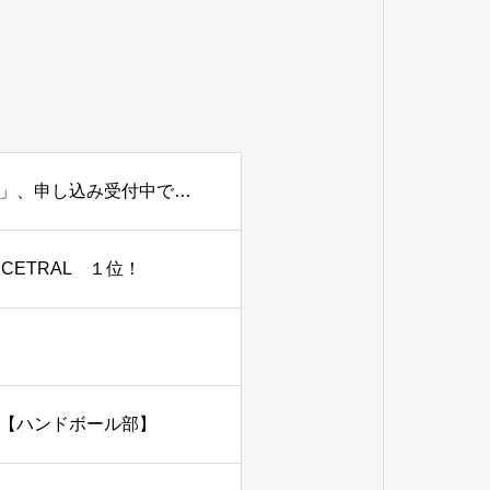
８月２２日、９月２６日開催「部活動見学会・体験会」、申し込み受付中です。
会CETRAL １位！
【ハンドボール部】