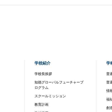
学校紹介
学
学校長挨拶
普
知徳グローバルフューチャープ
普
ログラム
情
スクールミッション
福
教育計画
創