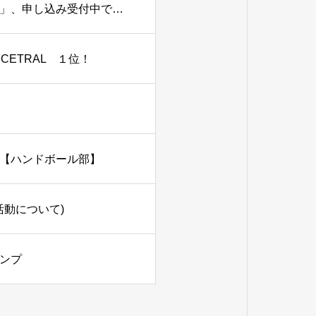
８月２２日、９月２６日開催「部活動見学会・体験会」、申し込み受付中です。
会CETRAL １位！
【ハンドボール部】
活動について)
ンプ