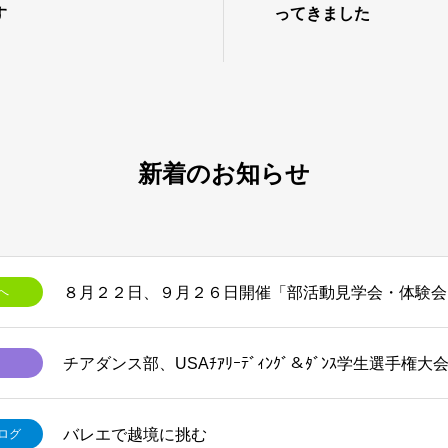
す
ってきました
新着のお知らせ
へ
チアダンス部、USAﾁｱﾘｰﾃﾞｨﾝｸﾞ＆ﾀﾞﾝｽ学生選手権大
バレエで越境に挑む
ログ