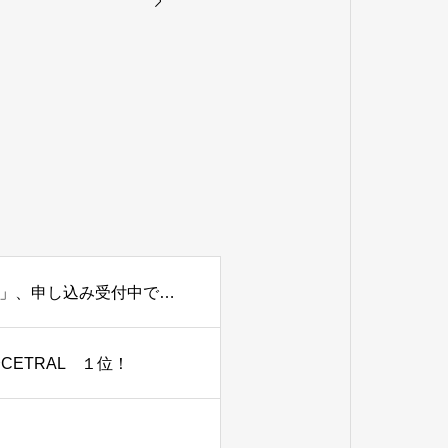
８月２２日、９月２６日開催「部活動見学会・体験会」、申し込み受付中です。
会CETRAL １位！