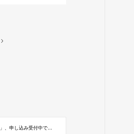
８月２２日、９月２６日開催「部活動見学会・体験会」、申し込み受付中です。