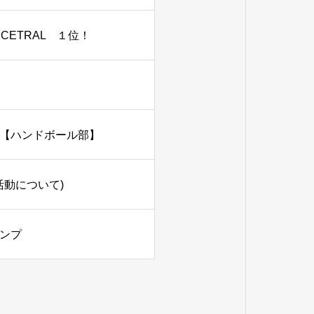
会CETRAL １位！
【ハンドボール部】
活動について)
ンプ